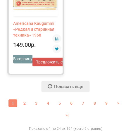
Americana Kaugummi
«Редкая и старинная
техника» 1968
149.00р.
В корзину
Предложить свою цену
Показать еще
1
2
3
4
5
6
7
8
9
>
>|
Показано с 1 по 24 из 194 (всего 9 страниц)