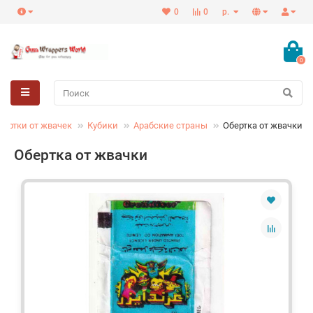
0
0
р.
0
бертки от жвачек
Кубики
Арабские страны
Обертка от жвачки
Обертка от жвачки