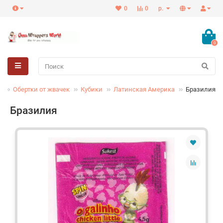
0
0
р.
0
Обертки от жвачек
Кубики
Латинская Америка
Бразилия
Бразилия