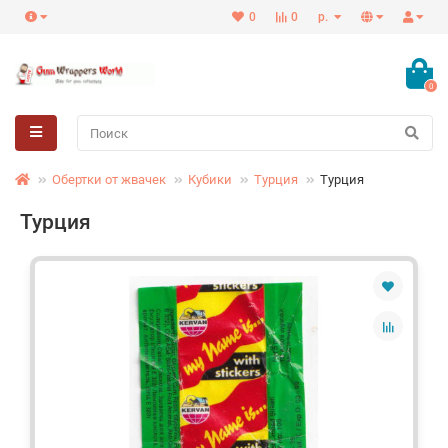
0
0
р.
0
Обертки от жвачек
Кубики
Турция
Турция
Турция