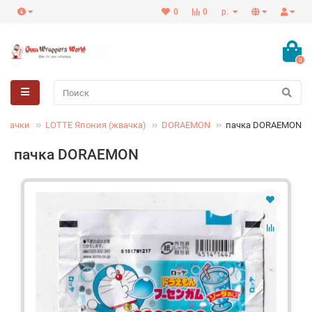
0
0
р.
0
Пачки
LOTTE Япония (жвачка)
DORAEMON
пачка DORAEMON
пачка DORAEMON