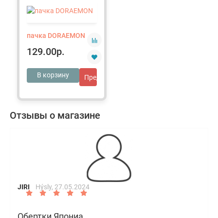
пачка DORAEMON
129.00р.
В корзину
Предложить свою цену
Отзывы о магазине
JIRI
Hýsly,
27.05.2024
Обертки Япониа